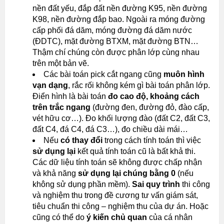
nền đất yếu, đắp đất nền đường K95, nền đường
K98, nền đường đắp bao. Ngoài ra móng đường
cấp phối đá dăm, móng đường đá dăm nước
(ĐDTC), mặt đường BTXM, mặt đường BTN…
Thậm chí chúng còn được phân lớp cùng nhau
trên một bản vẽ.
Các bài toán pick cắt ngang cũng
muôn hình
vạn dạng
, rắc rối không kém gì bài toán phân lớp.
Điển hình là bài toán
đo cao độ, khoảng cách
trên trắc ngang
(đường đen, đường đỏ, đào cấp,
vét hữu cơ…). Đo khối lượng đào (đất C2, đất C3,
đất C4, đá C4, đá C3…), đo chiều dài mái…
Nếu
có thay đổi
trong cách tính toán thì việc
sử dụng lại
kết quả tính toán cũ là bất khả thi.
Các dữ liệu tính toán sẽ không được chấp nhận
và khả năng
sử dụng lại chúng bằng 0
(nếu
không sử dụng phần mềm).
Sai quy trình
thi công
và nghiệm thu trong đề cương tư vấn giám sát,
tiêu chuẩn thi công – nghiệm thu của dự án. Hoặc
cũng có thể do
ý kiến chủ quan
của cá nhân