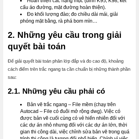
Hoàn thiện các hạng mục (đỉnh K95, K98, kết
cấu áo đường, mặt đường hoàn thiện).
Đo khối lượng đào; đo chiều dài mái, giải
phóng mặt bằng, rà phá bom mìn…
2. Những yêu cầu trong giải
quyết bài toán
Để giải quyết bài toán phân lớp đắp và đo cao độ, khoảng
cách điểm trên trắc ngang ta cần chuẩn bị những thành phần
sau:
2.1. Những yêu cầu phải có
Bản vẽ trắc ngang – File mềm (chạy trên
Autocad – File có đuôi mở rộng dwg). Việc có
được bản vẽ cuối cùng có vẻ hiển nhiên đối với
các dự án nhỏ nhưng đối với các dự án lớn, thời
gian thi công dài, việc chỉnh sửa bản vẽ trong quá
trình thi công là tương đối phổ biến. Chính vì việc