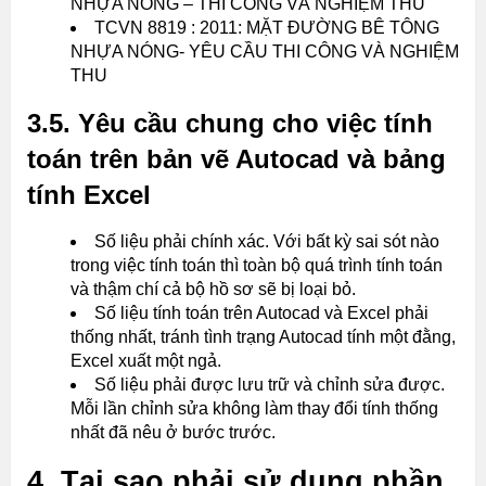
NHỰA NÓNG – THI CÔNG VÀ NGHIỆM THU
TCVN 8819 : 2011: MẶT ĐƯỜNG BÊ TÔNG
NHỰA NÓNG- YÊU CẦU THI CÔNG VÀ NGHIỆM
THU
3.5. Yêu cầu chung cho việc tính
toán trên bản vẽ Autocad và bảng
tính Excel
Số liệu phải chính xác. Với bất kỳ sai sót nào
trong việc tính toán thì toàn bộ quá trình tính toán
và thậm chí cả bộ hồ sơ sẽ bị loại bỏ.
Số liệu tính toán trên Autocad và Excel phải
thống nhất, tránh tình trạng Autocad tính một đằng,
Excel xuất một ngả.
Số liệu phải được lưu trữ và chỉnh sửa được.
Mỗi lần chỉnh sửa không làm thay đổi tính thống
nhất đã nêu ở bước trước.
4. Tại sao phải sử dụng phần