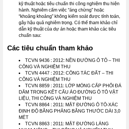
kỹ thuật hoặc tiêu chuẩn thi công nghiệm thu hiện
hành. Nghiêm cấm việc “áng chừng” hoặc
“khoảng khoảng” không kiểm soát được tính toán,
gây hậu quả nghiêm trọng. Có thể tham khảo chỉ
dẫn kỹ thuật của dự án hoặc tham khảo các tiêu
chuẩn sau:
Các tiêu chuẩn tham khảo
TCVN 9436 : 2012: NỀN ĐƯỜNG Ô TÔ – THI
CÔNG VÀ NGHIỆM THU
TCVN 4447 : 2012: CÔNG TÁC ĐẤT – THI
CÔNG VÀ NGHIỆM THU
TCVN 8859 : 2011: LỚP MÓNG CẤP PHỐI ĐÁ
DĂM TRONG KẾT CẤU ÁO ĐƯỜNG Ô TÔ VẬT
LIỆU, THI CÔNG VÀ NGHIỆM THU
TCVN 8864 : 2011: MẶT ĐƯỜNG Ô TÔ-XÁC
ĐỊNH ĐỘ BẰNG PHẲNG BẰNG THƯỚC DÀI 3,0
MÉT
TCVN 8863 : 2011: MẶT ĐƯỜNG LÁNG