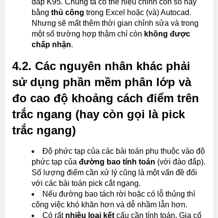
đắp K95. Chúng ta có thể hiệu chỉnh con số này
bằng
thủ công
trong Excel hoặc (và) Autocad.
Nhưng sẽ mất thêm thời gian chỉnh sửa và trong
một số trường hợp thậm chí còn
không được
chấp nhận
.
4.2. Các nguyên nhân khác phải
sử dụng phần mềm phân lớp và
đo cao độ khoảng cách điểm trên
trắc ngang (hay còn gọi là pick
trắc ngang)
Độ phức tạp của các bài toán phụ thuộc vào độ
phức tạp của
đường bao tính toán
(với đào đắp).
Số lượng điểm cần xử lý cũng là một vấn đề đối
với các bài toán pick cắt ngang.
Nếu đường bao tách rời hoặc có lỗ thủng thì
công việc khó khăn hơn và dễ nhầm lẫn hơn.
Có rất
nhiều loại kết
cấu cần tính toán. Gia cố