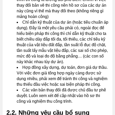
thay đổi bản vẽ thi công nên hồ sơ của các dự án
này cũng vì thế mà thay đổi theo (không riêng gì
mảng hoàn công)
Chỉ dẫn kỹ thuật của dự án (hoặc tiêu chuẩn áp
dụng). Đây là một yêu cầu phải có, ngoài đọc để
hiểu biện pháp thi công thì chỉ dẫn kỹ thuật cho ta
biết chiều dày đắp tối đa, tối thiểu, các chỉ tiêu kỹ
thuật của vật liệu đất đắp, tần suất lỗ đục độ chặt,
tần suất lấy mẫu vật liệu đắp, các sai số cho phép,
mức độ và loại đo độ bằng phẳng… (các con số
này khác nhau tùy dự án).
Hợp đồng xây dựng, dự toán, đơn giá dự thầu.
Với việc đơn giá tổng hợp ngày càng được sử
dụng nhiều, phải xem để tránh thi công và nghiệm
thu thiếu đầu việc hoặc sai biện pháp thi công.
Các văn bản thay đổi đã được chủ đầu tư phê
duyệt. Luôn xem xét để cập nhật vào hồ sơ thi
công và nghiệm thu công trình.
2.2. Những yêu cầu bổ sung