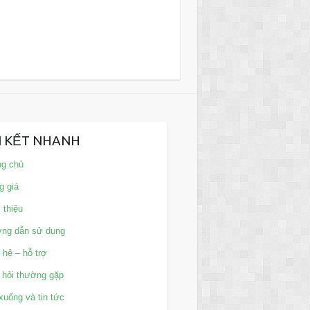
N KẾT NHANH
ng chủ
g giá
 thiệu
ng dẫn sử dụng
 hệ – hỗ trợ
 hỏi thường gặp
xuống và tin tức