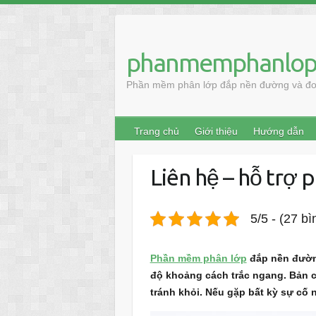
Skip
to
content
phanmemphanlop
Phần mềm phân lớp đắp nền đường và đo 
Trang chủ
Giới thiệu
Hướng dẫn
Liên hệ – hỗ trợ
5/5 - (27 b
Phần mềm phân lớp
đắp nền đường
độ khoảng cách trắc ngang. Bản ch
tránh khỏi. Nếu gặp bất kỳ sự cố n