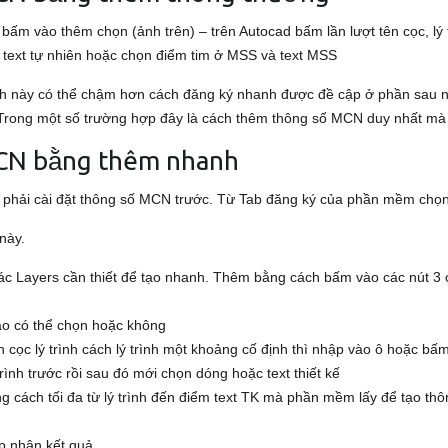
bấm vào thêm chọn (ảnh trên) – trên Autocad bấm lần lượt tên cọc, lý t
n, text tự nhiên hoặc chọn điểm tim ở MSS và text MSS
này có thể chậm hơn cách đăng ký nhanh được đề cập ở phần sau nh
 Trong một số trường hợp đây là cách thêm thông số MCN duy nhất mà t
 MCN bằng thêm nhanh
 phải cài đặt thông số MCN trước. Từ Tab đăng ký của phần mềm chọn 
này.
c Layers cần thiết để tạo nhanh. Thêm bằng cách bấm vào các nút 3
áo có thể chọn hoặc không
 cọc lý trình cách lý trình một khoảng cố định thì nhập vào ô hoặc bấ
trình trước rồi sau đó mới chọn dóng hoặc text thiết kế
g cách tối đa từ lý trình đến điểm text TK mà phần mềm lấy để tạo th
p nhận kết quả