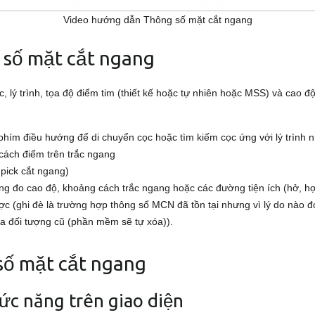
Video hướng dẫn Thông số mặt cắt ngang
g số mặt cắt ngang
ý trình, tọa độ điểm tim (thiết kế hoặc tự nhiên hoặc MSS) và cao độ
́m điều hướng để di chuyển cọc hoặc tìm kiếm cọc ứng với lý trình n
cách điểm trên trắc ngang
 pick cắt ngang)
g đo cao độ, khoảng cách trắc ngang hoặc các đường tiện ích (hở, hợp
 (ghi đè là trường hợp thông số MCN đã tồn tại nhưng vì lý do nào đó 
a đối tượng cũ (phần mềm sẽ tự xóa)).
 số mặt cắt ngang
chức năng trên giao diện