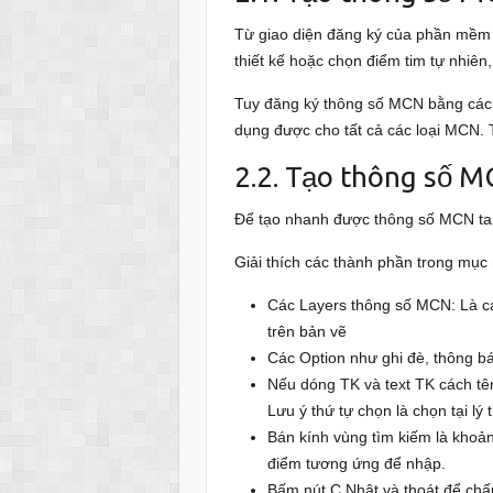
Từ giao diện đăng ký của phần mềm 
thiết kế hoặc chọn điểm tim tự nhiê
Tuy đăng ký thông số MCN bằng cách 
dụng được cho tất cả các loại MCN.
2.2. Tạo thông số
Để tạo nhanh được thông số MCN ta
Giải thích các thành phần trong mục 
Các Layers thông số MCN: Là cá
trên bản vẽ
Các Option như ghi đè, thông b
Nếu dóng TK và text TK cách tên
Lưu ý thứ tự chọn là chọn tại lý 
Bán kính vùng tìm kiếm là khoản
điểm tương ứng để nhập.
Bấm nút C.Nhật và thoát để chấ