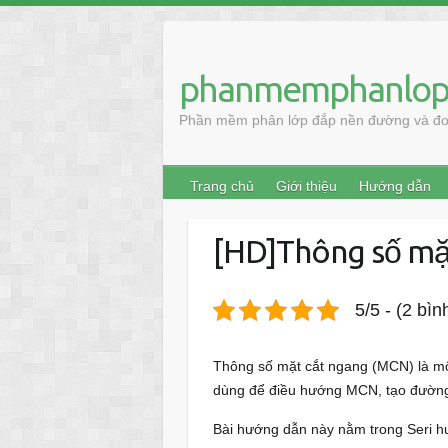
Skip
to
content
phanmemphanlop
Phần mềm phân lớp đắp nền đường và đo 
Trang chủ
Giới thiệu
Hướng dẫn
[HD]Thông số mặ
5/5 - (2 bìn
Thông số mặt cắt ngang (MCN) là một
dùng để điều hướng MCN, tạo đường 
Bài hướng dẫn này nằm trong Seri 