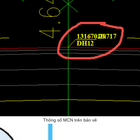
Thông số MCN trên bản vẽ